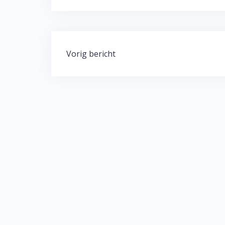
Bericht
Vorig bericht
navigatie