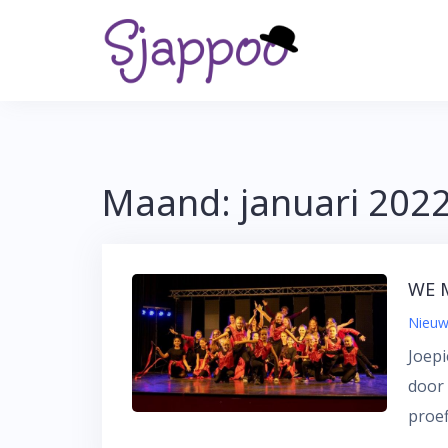
Skip
to
content
Maand:
januari 202
WE 
Nieuw
Joepi
door 
proef