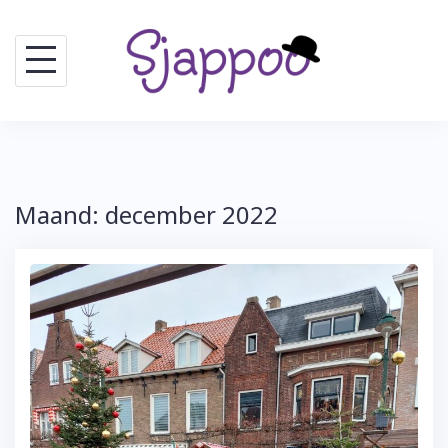
Skip
to
content
Maand:
december 2022